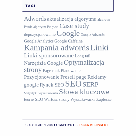
TAGI
Adwords
aktualizacja algorytmu
algorytm
Case study
Panda
algorytm Pingwin
Google
depozycjonowanie
Google Adwords
Google Analytics
Google Caffeine
Kampania adwords
Linki
Linki sponsorowane
Long tail
Optymalizacja
Narzędzia Google
strony
Page rank
Planowanie
Pozycjonowanie
Presell page
Reklamy
SEO
SERP
google
Rynek SEO
Słowa kluczowe
Statystyki wyszukiwarki
teorie SEO
Wartość strony
Wyszukiwarka
Zaplecze
COPYRIGHT © 2009
COGNITIVE IT
-
JACEK BIERNACKI