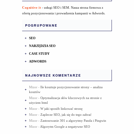
Cognitive it
- usługi SEO i SEM. Nasza strona firmowa z
ofertą pozycjonowania i prowadzenia kampanii w Adwords.
POGRUPOWANE
SEO
NARZĘDZIA SEO
CASE STUDY
ADWORDS
NAJNOWSZE KOMENTARZE
Mizor
-
Ile kosztuje pozycjonowanie strony – analiza
kosztów
Mizor
-
Optymalizacja słów kluczowych na stronie z
użyciem html
Mizor
-
W jaki sposób linkować stronę
Mizor
-
Zaplecze SEO, jak się do tego zabrać
Mizor
-
Zastosowanie 301 a algorytmy Panda i Pingwin
Mizor
-
Algorytm Google a negatywne SEO