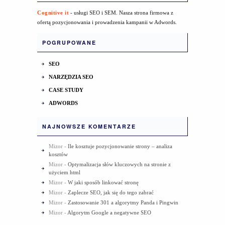
Cognitive it
- usługi SEO i SEM. Nasza strona firmowa z
ofertą pozycjonowania i prowadzenia kampanii w Adwords.
POGRUPOWANE
SEO
NARZĘDZIA SEO
CASE STUDY
ADWORDS
NAJNOWSZE KOMENTARZE
Mizor
-
Ile kosztuje pozycjonowanie strony – analiza
kosztów
Mizor
-
Optymalizacja słów kluczowych na stronie z
użyciem html
Mizor
-
W jaki sposób linkować stronę
Mizor
-
Zaplecze SEO, jak się do tego zabrać
Mizor
-
Zastosowanie 301 a algorytmy Panda i Pingwin
Mizor
-
Algorytm Google a negatywne SEO