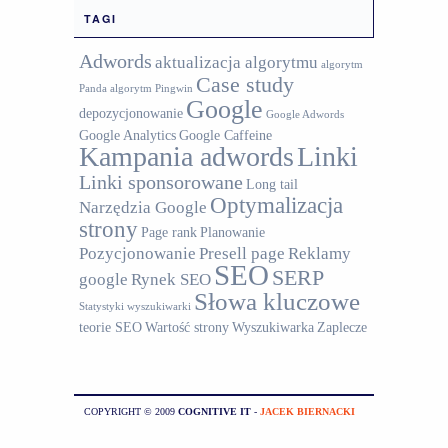
TAGI
Adwords
aktualizacja algorytmu
algorytm
Case study
Panda
algorytm Pingwin
Google
depozycjonowanie
Google Adwords
Google Analytics
Google Caffeine
Kampania adwords
Linki
Linki sponsorowane
Long tail
Optymalizacja
Narzędzia Google
strony
Page rank
Planowanie
Pozycjonowanie
Presell page
Reklamy
SEO
SERP
google
Rynek SEO
Słowa kluczowe
Statystyki wyszukiwarki
teorie SEO
Wartość strony
Wyszukiwarka
Zaplecze
COPYRIGHT © 2009
COGNITIVE IT
-
JACEK BIERNACKI