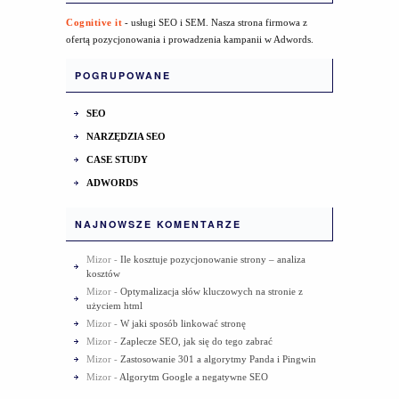
Cognitive it
- usługi SEO i SEM. Nasza strona firmowa z
ofertą pozycjonowania i prowadzenia kampanii w Adwords.
POGRUPOWANE
SEO
NARZĘDZIA SEO
CASE STUDY
ADWORDS
NAJNOWSZE KOMENTARZE
Mizor
-
Ile kosztuje pozycjonowanie strony – analiza
kosztów
Mizor
-
Optymalizacja słów kluczowych na stronie z
użyciem html
Mizor
-
W jaki sposób linkować stronę
Mizor
-
Zaplecze SEO, jak się do tego zabrać
Mizor
-
Zastosowanie 301 a algorytmy Panda i Pingwin
Mizor
-
Algorytm Google a negatywne SEO