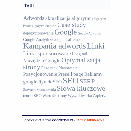
TAGI
Adwords
aktualizacja algorytmu
algorytm
Case study
Panda
algorytm Pingwin
Google
depozycjonowanie
Google Adwords
Google Analytics
Google Caffeine
Kampania adwords
Linki
Linki sponsorowane
Long tail
Optymalizacja
Narzędzia Google
strony
Page rank
Planowanie
Pozycjonowanie
Presell page
Reklamy
SEO
SERP
google
Rynek SEO
Słowa kluczowe
Statystyki wyszukiwarki
teorie SEO
Wartość strony
Wyszukiwarka
Zaplecze
COPYRIGHT © 2009
COGNITIVE IT
-
JACEK BIERNACKI