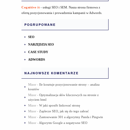
Cognitive it
- usługi SEO i SEM. Nasza strona firmowa z
ofertą pozycjonowania i prowadzenia kampanii w Adwords.
POGRUPOWANE
SEO
NARZĘDZIA SEO
CASE STUDY
ADWORDS
NAJNOWSZE KOMENTARZE
Mizor
-
Ile kosztuje pozycjonowanie strony – analiza
kosztów
Mizor
-
Optymalizacja słów kluczowych na stronie z
użyciem html
Mizor
-
W jaki sposób linkować stronę
Mizor
-
Zaplecze SEO, jak się do tego zabrać
Mizor
-
Zastosowanie 301 a algorytmy Panda i Pingwin
Mizor
-
Algorytm Google a negatywne SEO