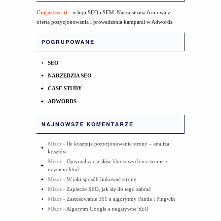
Cognitive it
- usługi SEO i SEM. Nasza strona firmowa z
ofertą pozycjonowania i prowadzenia kampanii w Adwords.
POGRUPOWANE
SEO
NARZĘDZIA SEO
CASE STUDY
ADWORDS
NAJNOWSZE KOMENTARZE
Mizor
-
Ile kosztuje pozycjonowanie strony – analiza
kosztów
Mizor
-
Optymalizacja słów kluczowych na stronie z
użyciem html
Mizor
-
W jaki sposób linkować stronę
Mizor
-
Zaplecze SEO, jak się do tego zabrać
Mizor
-
Zastosowanie 301 a algorytmy Panda i Pingwin
Mizor
-
Algorytm Google a negatywne SEO