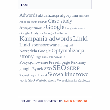
TAGI
Adwords
aktualizacja algorytmu
algorytm
Case study
Panda
algorytm Pingwin
Google
depozycjonowanie
Google Adwords
Google Analytics
Google Caffeine
Kampania adwords
Linki
Linki sponsorowane
Long tail
Optymalizacja
Narzędzia Google
strony
Page rank
Planowanie
Pozycjonowanie
Presell page
Reklamy
SEO
SERP
google
Rynek SEO
Słowa kluczowe
Statystyki wyszukiwarki
teorie SEO
Wartość strony
Wyszukiwarka
Zaplecze
COPYRIGHT © 2009
COGNITIVE IT
-
JACEK BIERNACKI