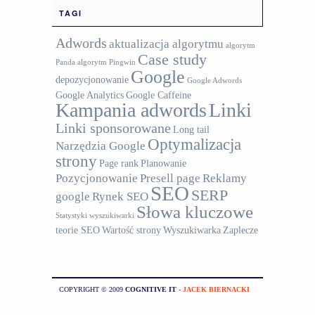
TAGI
Adwords
aktualizacja algorytmu
algorytm
Case study
Panda
algorytm Pingwin
Google
depozycjonowanie
Google Adwords
Google Analytics
Google Caffeine
Kampania adwords
Linki
Linki sponsorowane
Long tail
Optymalizacja
Narzędzia Google
strony
Page rank
Planowanie
Pozycjonowanie
Presell page
Reklamy
SEO
SERP
google
Rynek SEO
Słowa kluczowe
Statystyki wyszukiwarki
teorie SEO
Wartość strony
Wyszukiwarka
Zaplecze
COPYRIGHT © 2009
COGNITIVE IT
-
JACEK BIERNACKI