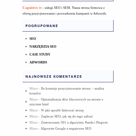
Cognitive it
- usługi SEO i SEM. Nasza strona firmowa z
ofertą pozycjonowania i prowadzenia kampanii w Adwords.
POGRUPOWANE
SEO
NARZĘDZIA SEO
CASE STUDY
ADWORDS
NAJNOWSZE KOMENTARZE
Mizor
-
Ile kosztuje pozycjonowanie strony – analiza
kosztów
Mizor
-
Optymalizacja słów kluczowych na stronie z
użyciem html
Mizor
-
W jaki sposób linkować stronę
Mizor
-
Zaplecze SEO, jak się do tego zabrać
Mizor
-
Zastosowanie 301 a algorytmy Panda i Pingwin
Mizor
-
Algorytm Google a negatywne SEO