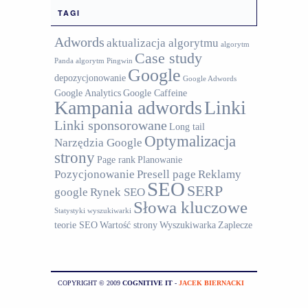
TAGI
Adwords
aktualizacja algorytmu
algorytm
Case study
Panda
algorytm Pingwin
Google
depozycjonowanie
Google Adwords
Google Analytics
Google Caffeine
Kampania adwords
Linki
Linki sponsorowane
Long tail
Optymalizacja
Narzędzia Google
strony
Page rank
Planowanie
Pozycjonowanie
Presell page
Reklamy
SEO
SERP
google
Rynek SEO
Słowa kluczowe
Statystyki wyszukiwarki
teorie SEO
Wartość strony
Wyszukiwarka
Zaplecze
COPYRIGHT © 2009
COGNITIVE IT
-
JACEK BIERNACKI