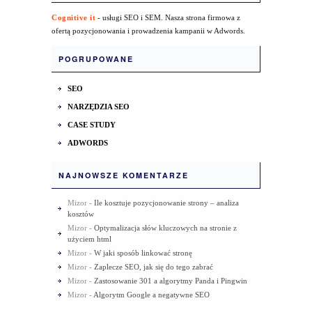
Cognitive it
- usługi SEO i SEM. Nasza strona firmowa z
ofertą pozycjonowania i prowadzenia kampanii w Adwords.
POGRUPOWANE
SEO
NARZĘDZIA SEO
CASE STUDY
ADWORDS
NAJNOWSZE KOMENTARZE
Mizor
-
Ile kosztuje pozycjonowanie strony – analiza
kosztów
Mizor
-
Optymalizacja słów kluczowych na stronie z
użyciem html
Mizor
-
W jaki sposób linkować stronę
Mizor
-
Zaplecze SEO, jak się do tego zabrać
Mizor
-
Zastosowanie 301 a algorytmy Panda i Pingwin
Mizor
-
Algorytm Google a negatywne SEO