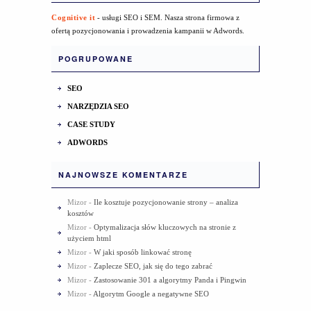
Cognitive it
- usługi SEO i SEM. Nasza strona firmowa z
ofertą pozycjonowania i prowadzenia kampanii w Adwords.
POGRUPOWANE
SEO
NARZĘDZIA SEO
CASE STUDY
ADWORDS
NAJNOWSZE KOMENTARZE
Mizor
-
Ile kosztuje pozycjonowanie strony – analiza
kosztów
Mizor
-
Optymalizacja słów kluczowych na stronie z
użyciem html
Mizor
-
W jaki sposób linkować stronę
Mizor
-
Zaplecze SEO, jak się do tego zabrać
Mizor
-
Zastosowanie 301 a algorytmy Panda i Pingwin
Mizor
-
Algorytm Google a negatywne SEO