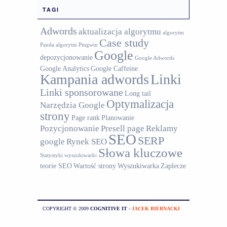
TAGI
Adwords
aktualizacja algorytmu
algorytm
Case study
Panda
algorytm Pingwin
Google
depozycjonowanie
Google Adwords
Google Analytics
Google Caffeine
Kampania adwords
Linki
Linki sponsorowane
Long tail
Optymalizacja
Narzędzia Google
strony
Page rank
Planowanie
Pozycjonowanie
Presell page
Reklamy
SEO
SERP
google
Rynek SEO
Słowa kluczowe
Statystyki wyszukiwarki
teorie SEO
Wartość strony
Wyszukiwarka
Zaplecze
COPYRIGHT © 2009
COGNITIVE IT
-
JACEK BIERNACKI