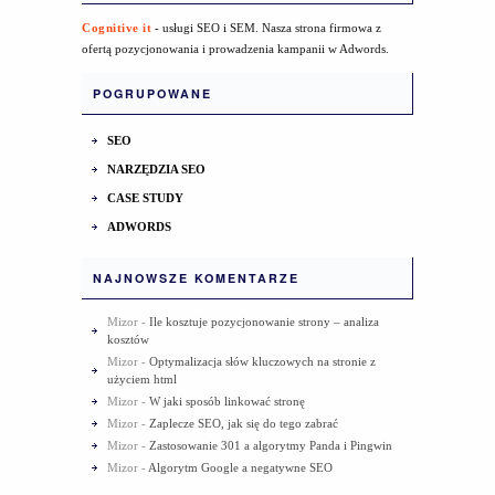
Cognitive it
- usługi SEO i SEM. Nasza strona firmowa z
ofertą pozycjonowania i prowadzenia kampanii w Adwords.
POGRUPOWANE
SEO
NARZĘDZIA SEO
CASE STUDY
ADWORDS
NAJNOWSZE KOMENTARZE
Mizor
-
Ile kosztuje pozycjonowanie strony – analiza
kosztów
Mizor
-
Optymalizacja słów kluczowych na stronie z
użyciem html
Mizor
-
W jaki sposób linkować stronę
Mizor
-
Zaplecze SEO, jak się do tego zabrać
Mizor
-
Zastosowanie 301 a algorytmy Panda i Pingwin
Mizor
-
Algorytm Google a negatywne SEO