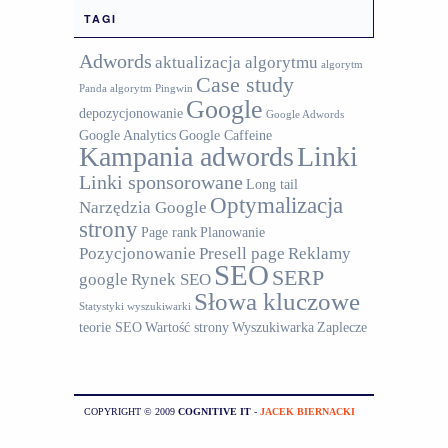
TAGI
Adwords
aktualizacja algorytmu
algorytm
Case study
Panda
algorytm Pingwin
Google
depozycjonowanie
Google Adwords
Google Analytics
Google Caffeine
Kampania adwords
Linki
Linki sponsorowane
Long tail
Optymalizacja
Narzędzia Google
strony
Page rank
Planowanie
Pozycjonowanie
Presell page
Reklamy
SEO
SERP
google
Rynek SEO
Słowa kluczowe
Statystyki wyszukiwarki
teorie SEO
Wartość strony
Wyszukiwarka
Zaplecze
COPYRIGHT © 2009
COGNITIVE IT
-
JACEK BIERNACKI