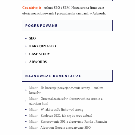
Cognitive it
- usługi SEO i SEM. Nasza strona firmowa z
ofertą pozycjonowania i prowadzenia kampanii w Adwords.
POGRUPOWANE
SEO
NARZĘDZIA SEO
CASE STUDY
ADWORDS
NAJNOWSZE KOMENTARZE
Mizor
-
Ile kosztuje pozycjonowanie strony – analiza
kosztów
Mizor
-
Optymalizacja słów kluczowych na stronie z
użyciem html
Mizor
-
W jaki sposób linkować stronę
Mizor
-
Zaplecze SEO, jak się do tego zabrać
Mizor
-
Zastosowanie 301 a algorytmy Panda i Pingwin
Mizor
-
Algorytm Google a negatywne SEO