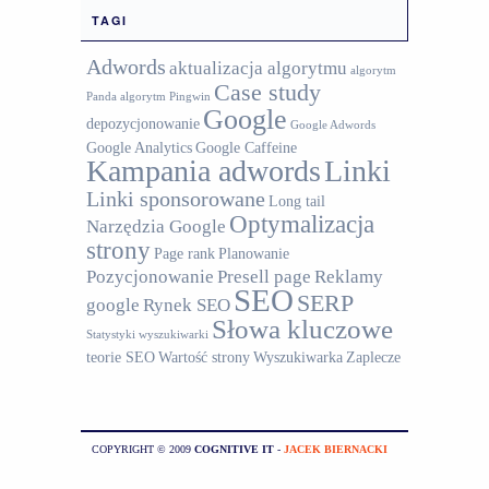
TAGI
Adwords
aktualizacja algorytmu
algorytm
Case study
Panda
algorytm Pingwin
Google
depozycjonowanie
Google Adwords
Google Analytics
Google Caffeine
Kampania adwords
Linki
Linki sponsorowane
Long tail
Optymalizacja
Narzędzia Google
strony
Page rank
Planowanie
Pozycjonowanie
Presell page
Reklamy
SEO
SERP
google
Rynek SEO
Słowa kluczowe
Statystyki wyszukiwarki
teorie SEO
Wartość strony
Wyszukiwarka
Zaplecze
COPYRIGHT © 2009
COGNITIVE IT
-
JACEK BIERNACKI