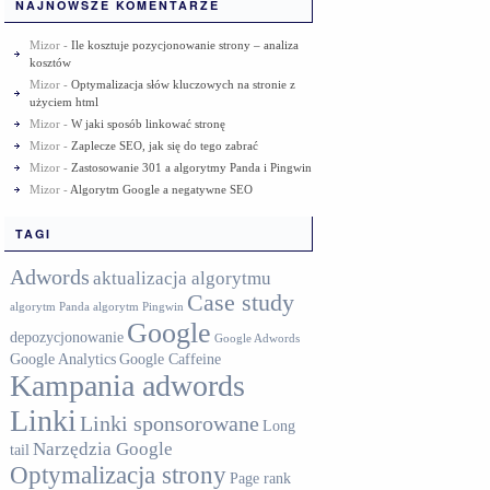
NAJNOWSZE KOMENTARZE
Mizor
-
Ile kosztuje pozycjonowanie strony – analiza
kosztów
Mizor
-
Optymalizacja słów kluczowych na stronie z
użyciem html
Mizor
-
W jaki sposób linkować stronę
Mizor
-
Zaplecze SEO, jak się do tego zabrać
Mizor
-
Zastosowanie 301 a algorytmy Panda i Pingwin
Mizor
-
Algorytm Google a negatywne SEO
TAGI
Adwords
aktualizacja algorytmu
Case study
algorytm Panda
algorytm Pingwin
Google
depozycjonowanie
Google Adwords
Google Analytics
Google Caffeine
Kampania adwords
Linki
Linki sponsorowane
Long
Narzędzia Google
tail
Optymalizacja strony
Page rank