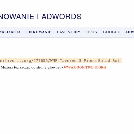
ONOWANIE I ADWORDS
MALIZACJA
LINKOWANIE
CASE STUDY
TESTY
GOOGLE
ADW
gnitive-it.org/277655/WMF-Taverno-3-Piece-Salad-Set-
. Możesz też zacząć od strony głównej -
WWW.COGNITIVE-IT.ORG