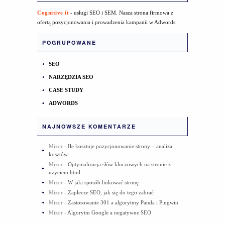
Cognitive it
- usługi SEO i SEM. Nasza strona firmowa z
ofertą pozycjonowania i prowadzenia kampanii w Adwords.
POGRUPOWANE
SEO
NARZĘDZIA SEO
CASE STUDY
ADWORDS
NAJNOWSZE KOMENTARZE
Mizor
-
Ile kosztuje pozycjonowanie strony – analiza
kosztów
Mizor
-
Optymalizacja słów kluczowych na stronie z
użyciem html
Mizor
-
W jaki sposób linkować stronę
Mizor
-
Zaplecze SEO, jak się do tego zabrać
Mizor
-
Zastosowanie 301 a algorytmy Panda i Pingwin
Mizor
-
Algorytm Google a negatywne SEO