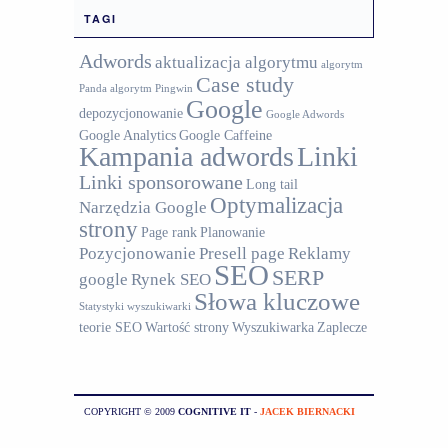
TAGI
Adwords
aktualizacja algorytmu
algorytm
Case study
Panda
algorytm Pingwin
Google
depozycjonowanie
Google Adwords
Google Analytics
Google Caffeine
Kampania adwords
Linki
Linki sponsorowane
Long tail
Optymalizacja
Narzędzia Google
strony
Page rank
Planowanie
Pozycjonowanie
Presell page
Reklamy
SEO
SERP
google
Rynek SEO
Słowa kluczowe
Statystyki wyszukiwarki
teorie SEO
Wartość strony
Wyszukiwarka
Zaplecze
COPYRIGHT © 2009
COGNITIVE IT
-
JACEK BIERNACKI