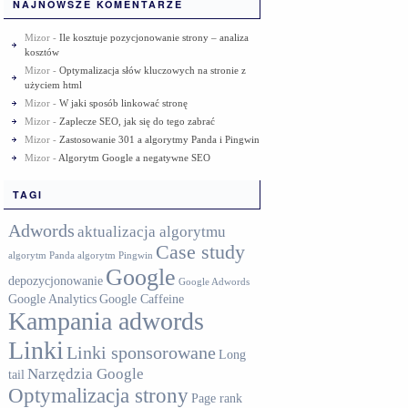
NAJNOWSZE KOMENTARZE
Mizor
-
Ile kosztuje pozycjonowanie strony – analiza
kosztów
Mizor
-
Optymalizacja słów kluczowych na stronie z
użyciem html
Mizor
-
W jaki sposób linkować stronę
Mizor
-
Zaplecze SEO, jak się do tego zabrać
Mizor
-
Zastosowanie 301 a algorytmy Panda i Pingwin
Mizor
-
Algorytm Google a negatywne SEO
TAGI
Adwords
aktualizacja algorytmu
Case study
algorytm Panda
algorytm Pingwin
Google
depozycjonowanie
Google Adwords
Google Analytics
Google Caffeine
Kampania adwords
Linki
Linki sponsorowane
Long
Narzędzia Google
tail
Optymalizacja strony
Page rank