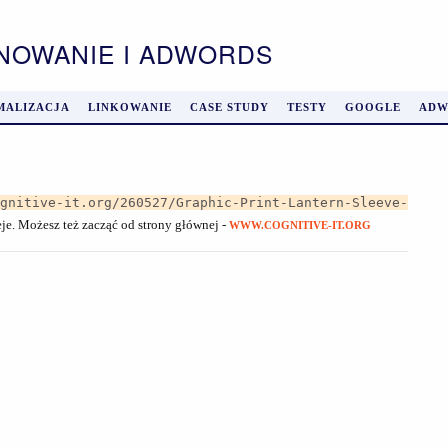
ONOWANIE I ADWORDS
MALIZACJA
LINKOWANIE
CASE STUDY
TESTY
GOOGLE
ADW
ognitive-it.org/260527/Graphic-Print-Lantern-Sleeve-
eje. Możesz też zacząć od strony głównej -
WWW.COGNITIVE-IT.ORG