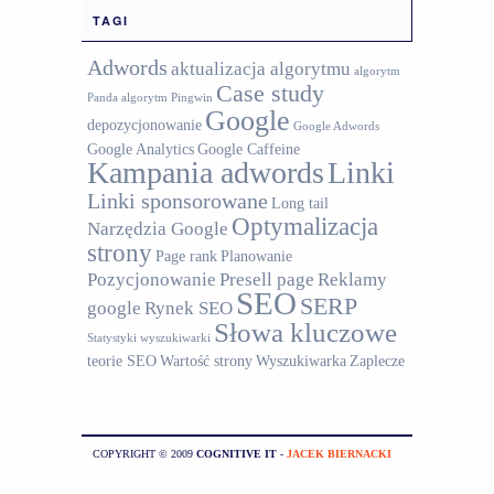
TAGI
Adwords
aktualizacja algorytmu
algorytm
Case study
Panda
algorytm Pingwin
Google
depozycjonowanie
Google Adwords
Google Analytics
Google Caffeine
Kampania adwords
Linki
Linki sponsorowane
Long tail
Optymalizacja
Narzędzia Google
strony
Page rank
Planowanie
Pozycjonowanie
Presell page
Reklamy
SEO
SERP
google
Rynek SEO
Słowa kluczowe
Statystyki wyszukiwarki
teorie SEO
Wartość strony
Wyszukiwarka
Zaplecze
COPYRIGHT © 2009
COGNITIVE IT
-
JACEK BIERNACKI