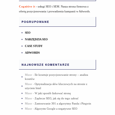
Cognitive it
- usługi SEO i SEM. Nasza strona firmowa z
ofertą pozycjonowania i prowadzenia kampanii w Adwords.
POGRUPOWANE
SEO
NARZĘDZIA SEO
CASE STUDY
ADWORDS
NAJNOWSZE KOMENTARZE
Mizor
-
Ile kosztuje pozycjonowanie strony – analiza
kosztów
Mizor
-
Optymalizacja słów kluczowych na stronie z
użyciem html
Mizor
-
W jaki sposób linkować stronę
Mizor
-
Zaplecze SEO, jak się do tego zabrać
Mizor
-
Zastosowanie 301 a algorytmy Panda i Pingwin
Mizor
-
Algorytm Google a negatywne SEO