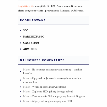
Cognitive it
- usługi SEO i SEM. Nasza strona firmowa z
ofertą pozycjonowania i prowadzenia kampanii w Adwords.
POGRUPOWANE
SEO
NARZĘDZIA SEO
CASE STUDY
ADWORDS
NAJNOWSZE KOMENTARZE
Mizor
-
Ile kosztuje pozycjonowanie strony – analiza
kosztów
Mizor
-
Optymalizacja słów kluczowych na stronie z
użyciem html
Mizor
-
W jaki sposób linkować stronę
Mizor
-
Zaplecze SEO, jak się do tego zabrać
Mizor
-
Zastosowanie 301 a algorytmy Panda i Pingwin
Mizor
-
Algorytm Google a negatywne SEO