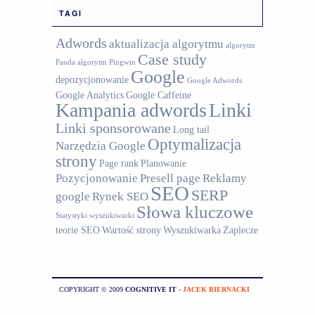
TAGI
Adwords
aktualizacja algorytmu
algorytm
Case study
Panda
algorytm Pingwin
Google
depozycjonowanie
Google Adwords
Google Analytics
Google Caffeine
Kampania adwords
Linki
Linki sponsorowane
Long tail
Optymalizacja
Narzędzia Google
strony
Page rank
Planowanie
Pozycjonowanie
Presell page
Reklamy
SEO
SERP
google
Rynek SEO
Słowa kluczowe
Statystyki wyszukiwarki
teorie SEO
Wartość strony
Wyszukiwarka
Zaplecze
COPYRIGHT © 2009
COGNITIVE IT
-
JACEK BIERNACKI