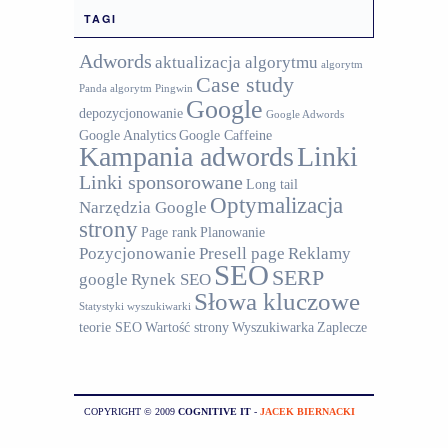
TAGI
Adwords
aktualizacja algorytmu
algorytm
Case study
Panda
algorytm Pingwin
Google
depozycjonowanie
Google Adwords
Google Analytics
Google Caffeine
Kampania adwords
Linki
Linki sponsorowane
Long tail
Optymalizacja
Narzędzia Google
strony
Page rank
Planowanie
Pozycjonowanie
Presell page
Reklamy
SEO
SERP
google
Rynek SEO
Słowa kluczowe
Statystyki wyszukiwarki
teorie SEO
Wartość strony
Wyszukiwarka
Zaplecze
COPYRIGHT © 2009
COGNITIVE IT
-
JACEK BIERNACKI