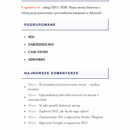
Cognitive it
- usługi SEO i SEM. Nasza strona firmowa z
ofertą pozycjonowania i prowadzenia kampanii w Adwords.
POGRUPOWANE
SEO
NARZĘDZIA SEO
CASE STUDY
ADWORDS
NAJNOWSZE KOMENTARZE
Mizor
-
Ile kosztuje pozycjonowanie strony – analiza
kosztów
Mizor
-
Optymalizacja słów kluczowych na stronie z
użyciem html
Mizor
-
W jaki sposób linkować stronę
Mizor
-
Zaplecze SEO, jak się do tego zabrać
Mizor
-
Zastosowanie 301 a algorytmy Panda i Pingwin
Mizor
-
Algorytm Google a negatywne SEO