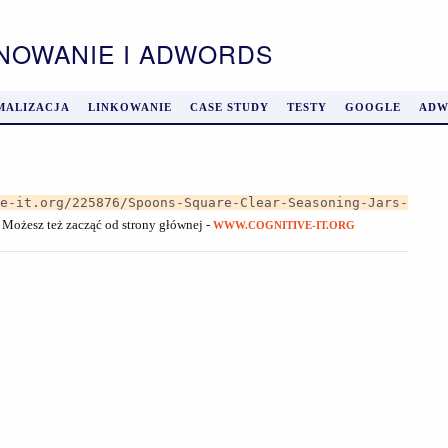
ONOWANIE I ADWORDS
MALIZACJA
LINKOWANIE
CASE STUDY
TESTY
GOOGLE
ADW
ve-it.org/225876/Spoons-Square-Clear-Seasoning-Jars-
. Możesz też zacząć od strony głównej -
WWW.COGNITIVE-IT.ORG