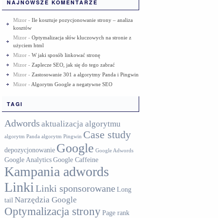
NAJNOWSZE KOMENTARZE
Mizor
-
Ile kosztuje pozycjonowanie strony – analiza
kosztów
Mizor
-
Optymalizacja słów kluczowych na stronie z
użyciem html
Mizor
-
W jaki sposób linkować stronę
Mizor
-
Zaplecze SEO, jak się do tego zabrać
Mizor
-
Zastosowanie 301 a algorytmy Panda i Pingwin
Mizor
-
Algorytm Google a negatywne SEO
TAGI
Adwords
aktualizacja algorytmu
Case study
algorytm Panda
algorytm Pingwin
Google
depozycjonowanie
Google Adwords
Google Analytics
Google Caffeine
Kampania adwords
Linki
Linki sponsorowane
Long
Narzędzia Google
tail
Optymalizacja strony
Page rank