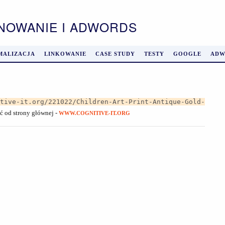
ONOWANIE I ADWORDS
MALIZACJA
LINKOWANIE
CASE STUDY
TESTY
GOOGLE
ADW
itive-it.org/221022/Children-Art-Print-Antique-Gold-
ąć od strony głównej -
WWW.COGNITIVE-IT.ORG