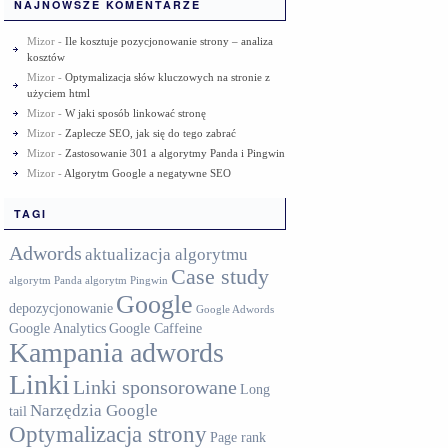
NAJNOWSZE KOMENTARZE
Mizor
-
Ile kosztuje pozycjonowanie strony – analiza
kosztów
Mizor
-
Optymalizacja słów kluczowych na stronie z
użyciem html
Mizor
-
W jaki sposób linkować stronę
Mizor
-
Zaplecze SEO, jak się do tego zabrać
Mizor
-
Zastosowanie 301 a algorytmy Panda i Pingwin
Mizor
-
Algorytm Google a negatywne SEO
TAGI
Adwords
aktualizacja algorytmu
Case study
algorytm Panda
algorytm Pingwin
Google
depozycjonowanie
Google Adwords
Google Analytics
Google Caffeine
Kampania adwords
Linki
Linki sponsorowane
Long
Narzędzia Google
tail
Optymalizacja strony
Page rank