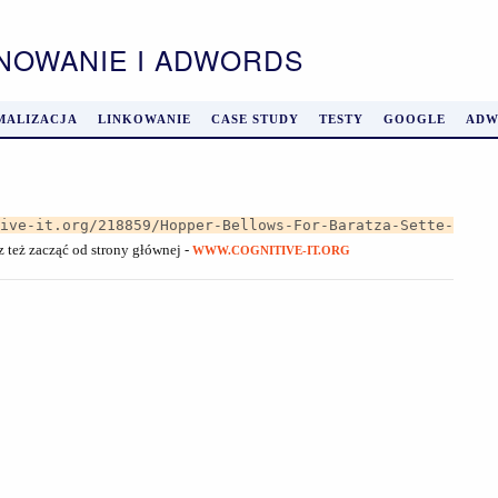
ONOWANIE I ADWORDS
MALIZACJA
LINKOWANIE
CASE STUDY
TESTY
GOOGLE
ADW
tive-it.org/218859/Hopper-Bellows-For-Baratza-Sette-
z też zacząć od strony głównej -
WWW.COGNITIVE-IT.ORG