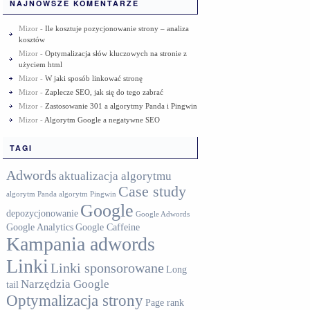
NAJNOWSZE KOMENTARZE
Mizor
-
Ile kosztuje pozycjonowanie strony – analiza
kosztów
Mizor
-
Optymalizacja słów kluczowych na stronie z
użyciem html
Mizor
-
W jaki sposób linkować stronę
Mizor
-
Zaplecze SEO, jak się do tego zabrać
Mizor
-
Zastosowanie 301 a algorytmy Panda i Pingwin
Mizor
-
Algorytm Google a negatywne SEO
TAGI
Adwords
aktualizacja algorytmu
Case study
algorytm Panda
algorytm Pingwin
Google
depozycjonowanie
Google Adwords
Google Analytics
Google Caffeine
Kampania adwords
Linki
Linki sponsorowane
Long
Narzędzia Google
tail
Optymalizacja strony
Page rank