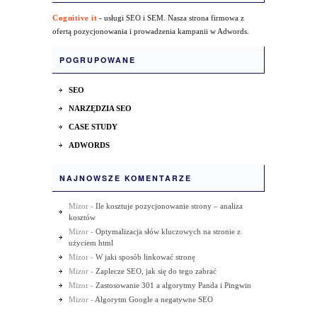
Cognitive it
- usługi SEO i SEM. Nasza strona firmowa z
ofertą pozycjonowania i prowadzenia kampanii w Adwords.
POGRUPOWANE
SEO
NARZĘDZIA SEO
CASE STUDY
ADWORDS
NAJNOWSZE KOMENTARZE
Mizor
-
Ile kosztuje pozycjonowanie strony – analiza
kosztów
Mizor
-
Optymalizacja słów kluczowych na stronie z
użyciem html
Mizor
-
W jaki sposób linkować stronę
Mizor
-
Zaplecze SEO, jak się do tego zabrać
Mizor
-
Zastosowanie 301 a algorytmy Panda i Pingwin
Mizor
-
Algorytm Google a negatywne SEO