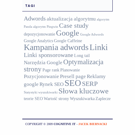
TAGI
Adwords
aktualizacja algorytmu
algorytm
Case study
Panda
algorytm Pingwin
Google
depozycjonowanie
Google Adwords
Google Analytics
Google Caffeine
Kampania adwords
Linki
Linki sponsorowane
Long tail
Optymalizacja
Narzędzia Google
strony
Page rank
Planowanie
Pozycjonowanie
Presell page
Reklamy
SEO
SERP
google
Rynek SEO
Słowa kluczowe
Statystyki wyszukiwarki
teorie SEO
Wartość strony
Wyszukiwarka
Zaplecze
COPYRIGHT © 2009
COGNITIVE IT
-
JACEK BIERNACKI