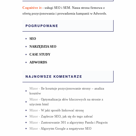
Cognitive it
- usługi SEO i SEM. Nasza strona firmowa z
ofertą pozycjonowania i prowadzenia kampanii w Adwords.
POGRUPOWANE
SEO
NARZĘDZIA SEO
CASE STUDY
ADWORDS
NAJNOWSZE KOMENTARZE
Mizor
-
Ile kosztuje pozycjonowanie strony – analiza
kosztów
Mizor
-
Optymalizacja słów kluczowych na stronie z
użyciem html
Mizor
-
W jaki sposób linkować stronę
Mizor
-
Zaplecze SEO, jak się do tego zabrać
Mizor
-
Zastosowanie 301 a algorytmy Panda i Pingwin
Mizor
-
Algorytm Google a negatywne SEO