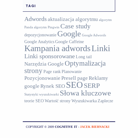
TAGI
Adwords
aktualizacja algorytmu
algorytm
Case study
Panda
algorytm Pingwin
Google
depozycjonowanie
Google Adwords
Google Analytics
Google Caffeine
Kampania adwords
Linki
Linki sponsorowane
Long tail
Optymalizacja
Narzędzia Google
strony
Page rank
Planowanie
Pozycjonowanie
Presell page
Reklamy
SEO
SERP
google
Rynek SEO
Słowa kluczowe
Statystyki wyszukiwarki
teorie SEO
Wartość strony
Wyszukiwarka
Zaplecze
COPYRIGHT © 2009
COGNITIVE IT
-
JACEK BIERNACKI