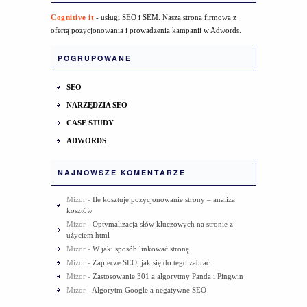
Cognitive it
- usługi SEO i SEM. Nasza strona firmowa z
ofertą pozycjonowania i prowadzenia kampanii w Adwords.
POGRUPOWANE
SEO
NARZĘDZIA SEO
CASE STUDY
ADWORDS
NAJNOWSZE KOMENTARZE
Mizor
-
Ile kosztuje pozycjonowanie strony – analiza
kosztów
Mizor
-
Optymalizacja słów kluczowych na stronie z
użyciem html
Mizor
-
W jaki sposób linkować stronę
Mizor
-
Zaplecze SEO, jak się do tego zabrać
Mizor
-
Zastosowanie 301 a algorytmy Panda i Pingwin
Mizor
-
Algorytm Google a negatywne SEO