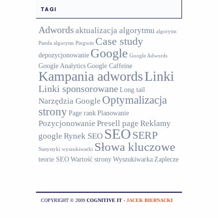
TAGI
Adwords
aktualizacja algorytmu
algorytm
Case study
Panda
algorytm Pingwin
Google
depozycjonowanie
Google Adwords
Google Analytics
Google Caffeine
Kampania adwords
Linki
Linki sponsorowane
Long tail
Optymalizacja
Narzędzia Google
strony
Page rank
Planowanie
Pozycjonowanie
Presell page
Reklamy
SEO
SERP
google
Rynek SEO
Słowa kluczowe
Statystyki wyszukiwarki
teorie SEO
Wartość strony
Wyszukiwarka
Zaplecze
COPYRIGHT © 2009
COGNITIVE IT
-
JACEK BIERNACKI