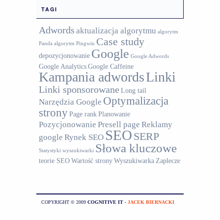
TAGI
Adwords
aktualizacja algorytmu
algorytm
Case study
Panda
algorytm Pingwin
Google
depozycjonowanie
Google Adwords
Google Analytics
Google Caffeine
Kampania adwords
Linki
Linki sponsorowane
Long tail
Optymalizacja
Narzędzia Google
strony
Page rank
Planowanie
Pozycjonowanie
Presell page
Reklamy
SEO
SERP
google
Rynek SEO
Słowa kluczowe
Statystyki wyszukiwarki
teorie SEO
Wartość strony
Wyszukiwarka
Zaplecze
COPYRIGHT © 2009
COGNITIVE IT
-
JACEK BIERNACKI