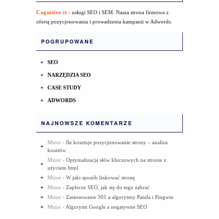
Cognitive it
- usługi SEO i SEM. Nasza strona firmowa z
ofertą pozycjonowania i prowadzenia kampanii w Adwords.
POGRUPOWANE
SEO
NARZĘDZIA SEO
CASE STUDY
ADWORDS
NAJNOWSZE KOMENTARZE
Mizor
-
Ile kosztuje pozycjonowanie strony – analiza
kosztów
Mizor
-
Optymalizacja słów kluczowych na stronie z
użyciem html
Mizor
-
W jaki sposób linkować stronę
Mizor
-
Zaplecze SEO, jak się do tego zabrać
Mizor
-
Zastosowanie 301 a algorytmy Panda i Pingwin
Mizor
-
Algorytm Google a negatywne SEO