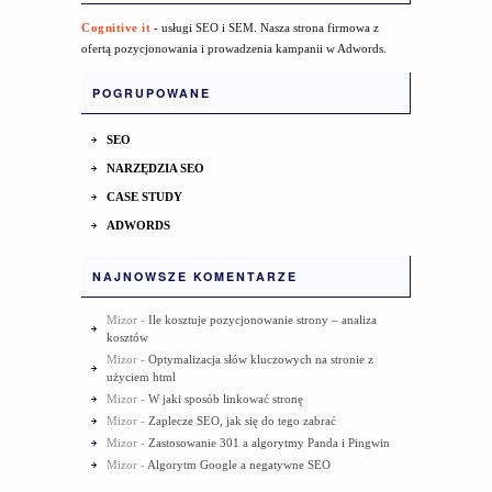
Cognitive it
- usługi SEO i SEM. Nasza strona firmowa z
ofertą pozycjonowania i prowadzenia kampanii w Adwords.
POGRUPOWANE
SEO
NARZĘDZIA SEO
CASE STUDY
ADWORDS
NAJNOWSZE KOMENTARZE
Mizor
-
Ile kosztuje pozycjonowanie strony – analiza
kosztów
Mizor
-
Optymalizacja słów kluczowych na stronie z
użyciem html
Mizor
-
W jaki sposób linkować stronę
Mizor
-
Zaplecze SEO, jak się do tego zabrać
Mizor
-
Zastosowanie 301 a algorytmy Panda i Pingwin
Mizor
-
Algorytm Google a negatywne SEO