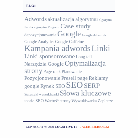
TAGI
Adwords
aktualizacja algorytmu
algorytm
Case study
Panda
algorytm Pingwin
Google
depozycjonowanie
Google Adwords
Google Analytics
Google Caffeine
Kampania adwords
Linki
Linki sponsorowane
Long tail
Optymalizacja
Narzędzia Google
strony
Page rank
Planowanie
Pozycjonowanie
Presell page
Reklamy
SEO
SERP
google
Rynek SEO
Słowa kluczowe
Statystyki wyszukiwarki
teorie SEO
Wartość strony
Wyszukiwarka
Zaplecze
COPYRIGHT © 2009
COGNITIVE IT
-
JACEK BIERNACKI