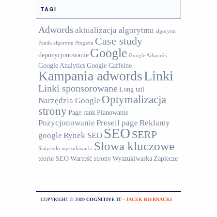
TAGI
Adwords
aktualizacja algorytmu
algorytm
Case study
Panda
algorytm Pingwin
Google
depozycjonowanie
Google Adwords
Google Analytics
Google Caffeine
Kampania adwords
Linki
Linki sponsorowane
Long tail
Optymalizacja
Narzędzia Google
strony
Page rank
Planowanie
Pozycjonowanie
Presell page
Reklamy
SEO
SERP
google
Rynek SEO
Słowa kluczowe
Statystyki wyszukiwarki
teorie SEO
Wartość strony
Wyszukiwarka
Zaplecze
COPYRIGHT © 2009
COGNITIVE IT
-
JACEK BIERNACKI