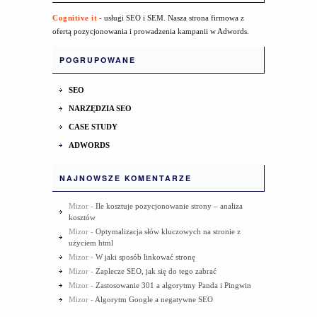
Cognitive it
- usługi SEO i SEM. Nasza strona firmowa z
ofertą pozycjonowania i prowadzenia kampanii w Adwords.
POGRUPOWANE
SEO
NARZĘDZIA SEO
CASE STUDY
ADWORDS
NAJNOWSZE KOMENTARZE
Mizor
-
Ile kosztuje pozycjonowanie strony – analiza
kosztów
Mizor
-
Optymalizacja słów kluczowych na stronie z
użyciem html
Mizor
-
W jaki sposób linkować stronę
Mizor
-
Zaplecze SEO, jak się do tego zabrać
Mizor
-
Zastosowanie 301 a algorytmy Panda i Pingwin
Mizor
-
Algorytm Google a negatywne SEO