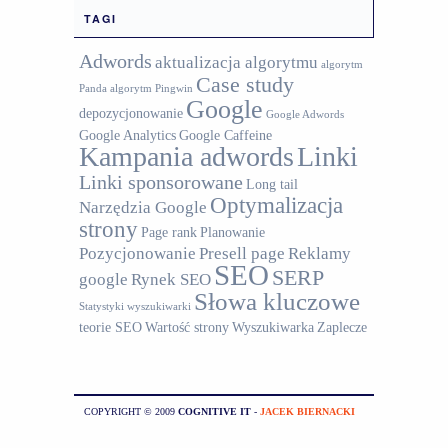
TAGI
Adwords
aktualizacja algorytmu
algorytm
Case study
Panda
algorytm Pingwin
Google
depozycjonowanie
Google Adwords
Google Analytics
Google Caffeine
Kampania adwords
Linki
Linki sponsorowane
Long tail
Optymalizacja
Narzędzia Google
strony
Page rank
Planowanie
Pozycjonowanie
Presell page
Reklamy
SEO
SERP
google
Rynek SEO
Słowa kluczowe
Statystyki wyszukiwarki
teorie SEO
Wartość strony
Wyszukiwarka
Zaplecze
COPYRIGHT © 2009
COGNITIVE IT
-
JACEK BIERNACKI