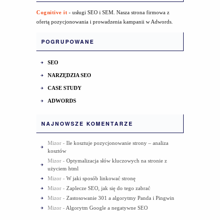
Cognitive it
- usługi SEO i SEM. Nasza strona firmowa z
ofertą pozycjonowania i prowadzenia kampanii w Adwords.
POGRUPOWANE
SEO
NARZĘDZIA SEO
CASE STUDY
ADWORDS
NAJNOWSZE KOMENTARZE
Mizor
-
Ile kosztuje pozycjonowanie strony – analiza
kosztów
Mizor
-
Optymalizacja słów kluczowych na stronie z
użyciem html
Mizor
-
W jaki sposób linkować stronę
Mizor
-
Zaplecze SEO, jak się do tego zabrać
Mizor
-
Zastosowanie 301 a algorytmy Panda i Pingwin
Mizor
-
Algorytm Google a negatywne SEO