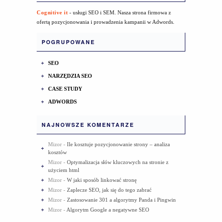
Cognitive it
- usługi SEO i SEM. Nasza strona firmowa z
ofertą pozycjonowania i prowadzenia kampanii w Adwords.
POGRUPOWANE
SEO
NARZĘDZIA SEO
CASE STUDY
ADWORDS
NAJNOWSZE KOMENTARZE
Mizor
-
Ile kosztuje pozycjonowanie strony – analiza
kosztów
Mizor
-
Optymalizacja słów kluczowych na stronie z
użyciem html
Mizor
-
W jaki sposób linkować stronę
Mizor
-
Zaplecze SEO, jak się do tego zabrać
Mizor
-
Zastosowanie 301 a algorytmy Panda i Pingwin
Mizor
-
Algorytm Google a negatywne SEO