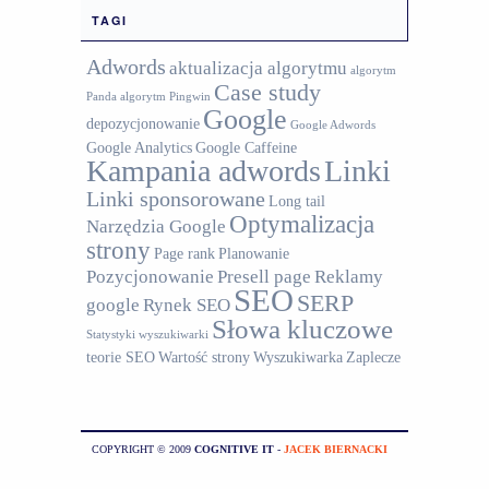
TAGI
Adwords
aktualizacja algorytmu
algorytm
Case study
Panda
algorytm Pingwin
Google
depozycjonowanie
Google Adwords
Google Analytics
Google Caffeine
Kampania adwords
Linki
Linki sponsorowane
Long tail
Optymalizacja
Narzędzia Google
strony
Page rank
Planowanie
Pozycjonowanie
Presell page
Reklamy
SEO
SERP
google
Rynek SEO
Słowa kluczowe
Statystyki wyszukiwarki
teorie SEO
Wartość strony
Wyszukiwarka
Zaplecze
COPYRIGHT © 2009
COGNITIVE IT
-
JACEK BIERNACKI