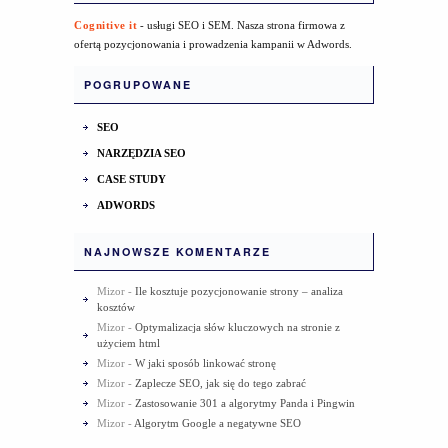
Cognitive it
- usługi SEO i SEM. Nasza strona firmowa z
ofertą pozycjonowania i prowadzenia kampanii w Adwords.
POGRUPOWANE
SEO
NARZĘDZIA SEO
CASE STUDY
ADWORDS
NAJNOWSZE KOMENTARZE
Mizor
-
Ile kosztuje pozycjonowanie strony – analiza
kosztów
Mizor
-
Optymalizacja słów kluczowych na stronie z
użyciem html
Mizor
-
W jaki sposób linkować stronę
Mizor
-
Zaplecze SEO, jak się do tego zabrać
Mizor
-
Zastosowanie 301 a algorytmy Panda i Pingwin
Mizor
-
Algorytm Google a negatywne SEO