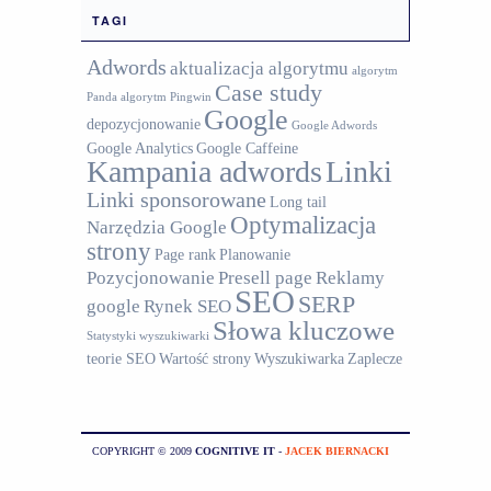
TAGI
Adwords
aktualizacja algorytmu
algorytm
Case study
Panda
algorytm Pingwin
Google
depozycjonowanie
Google Adwords
Google Analytics
Google Caffeine
Kampania adwords
Linki
Linki sponsorowane
Long tail
Optymalizacja
Narzędzia Google
strony
Page rank
Planowanie
Pozycjonowanie
Presell page
Reklamy
SEO
SERP
google
Rynek SEO
Słowa kluczowe
Statystyki wyszukiwarki
teorie SEO
Wartość strony
Wyszukiwarka
Zaplecze
COPYRIGHT © 2009
COGNITIVE IT
-
JACEK BIERNACKI