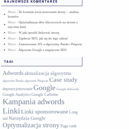
NAJNOWSZE KOMENTARZE
Mizor
-
Ile kosztuje pozycjonowanie strony – analiza
kosztów
Mizor
-
Optymalizacja słów kluczowych na stronie z
użyciem html
Mizor
-
W jaki sposób linkować stronę
Mizor
-
Zaplecze SEO, jak się do tego zabrać
Mizor
-
Zastosowanie 301 a algorytmy Panda i Pingwin
Mizor
-
Algorytm Google a negatywne SEO
TAGI
Adwords
aktualizacja algorytmu
Case study
algorytm Panda
algorytm Pingwin
Google
depozycjonowanie
Google Adwords
Google Analytics
Google Caffeine
Kampania adwords
Linki
Linki sponsorowane
Long
Narzędzia Google
tail
Optymalizacja strony
Page rank