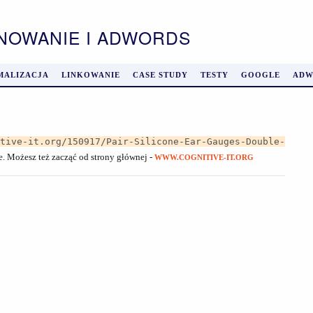
ONOWANIE I ADWORDS
MALIZACJA
LINKOWANIE
CASE STUDY
TESTY
GOOGLE
ADW
itive-it.org/150917/Pair-Silicone-Ear-Gauges-Double-
je. Możesz też zacząć od strony głównej -
WWW.COGNITIVE-IT.ORG