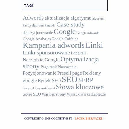
TAGI
Adwords
aktualizacja algorytmu
algorytm
Case study
Panda
algorytm Pingwin
Google
depozycjonowanie
Google Adwords
Google Analytics
Google Caffeine
Kampania adwords
Linki
Linki sponsorowane
Long tail
Optymalizacja
Narzędzia Google
strony
Page rank
Planowanie
Pozycjonowanie
Presell page
Reklamy
SEO
SERP
google
Rynek SEO
Słowa kluczowe
Statystyki wyszukiwarki
teorie SEO
Wartość strony
Wyszukiwarka
Zaplecze
COPYRIGHT © 2009
COGNITIVE IT
-
JACEK BIERNACKI