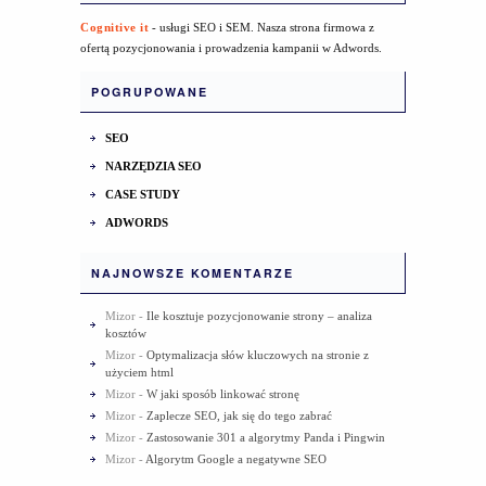
Cognitive it
- usługi SEO i SEM. Nasza strona firmowa z
ofertą pozycjonowania i prowadzenia kampanii w Adwords.
POGRUPOWANE
SEO
NARZĘDZIA SEO
CASE STUDY
ADWORDS
NAJNOWSZE KOMENTARZE
Mizor
-
Ile kosztuje pozycjonowanie strony – analiza
kosztów
Mizor
-
Optymalizacja słów kluczowych na stronie z
użyciem html
Mizor
-
W jaki sposób linkować stronę
Mizor
-
Zaplecze SEO, jak się do tego zabrać
Mizor
-
Zastosowanie 301 a algorytmy Panda i Pingwin
Mizor
-
Algorytm Google a negatywne SEO