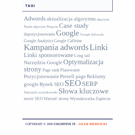
TAGI
Adwords
aktualizacja algorytmu
algorytm
Case study
Panda
algorytm Pingwin
Google
depozycjonowanie
Google Adwords
Google Analytics
Google Caffeine
Kampania adwords
Linki
Linki sponsorowane
Long tail
Optymalizacja
Narzędzia Google
strony
Page rank
Planowanie
Pozycjonowanie
Presell page
Reklamy
SEO
SERP
google
Rynek SEO
Słowa kluczowe
Statystyki wyszukiwarki
teorie SEO
Wartość strony
Wyszukiwarka
Zaplecze
COPYRIGHT © 2009
COGNITIVE IT
-
JACEK BIERNACKI