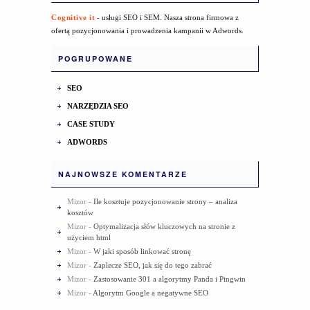
Cognitive it
- usługi SEO i SEM. Nasza strona firmowa z
ofertą pozycjonowania i prowadzenia kampanii w Adwords.
POGRUPOWANE
SEO
NARZĘDZIA SEO
CASE STUDY
ADWORDS
NAJNOWSZE KOMENTARZE
Mizor
-
Ile kosztuje pozycjonowanie strony – analiza
kosztów
Mizor
-
Optymalizacja słów kluczowych na stronie z
użyciem html
Mizor
-
W jaki sposób linkować stronę
Mizor
-
Zaplecze SEO, jak się do tego zabrać
Mizor
-
Zastosowanie 301 a algorytmy Panda i Pingwin
Mizor
-
Algorytm Google a negatywne SEO