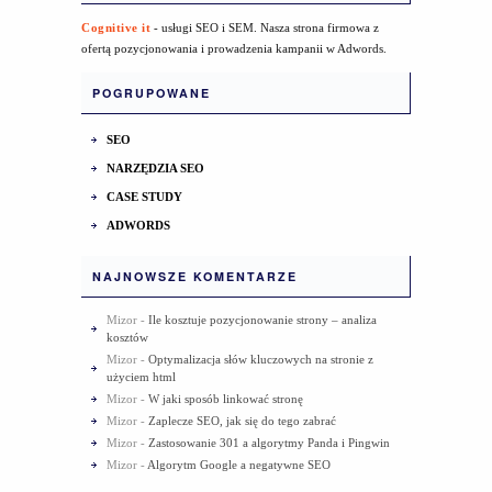
Cognitive it
- usługi SEO i SEM. Nasza strona firmowa z
ofertą pozycjonowania i prowadzenia kampanii w Adwords.
POGRUPOWANE
SEO
NARZĘDZIA SEO
CASE STUDY
ADWORDS
NAJNOWSZE KOMENTARZE
Mizor
-
Ile kosztuje pozycjonowanie strony – analiza
kosztów
Mizor
-
Optymalizacja słów kluczowych na stronie z
użyciem html
Mizor
-
W jaki sposób linkować stronę
Mizor
-
Zaplecze SEO, jak się do tego zabrać
Mizor
-
Zastosowanie 301 a algorytmy Panda i Pingwin
Mizor
-
Algorytm Google a negatywne SEO