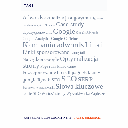
TAGI
Adwords
aktualizacja algorytmu
algorytm
Case study
Panda
algorytm Pingwin
Google
depozycjonowanie
Google Adwords
Google Analytics
Google Caffeine
Kampania adwords
Linki
Linki sponsorowane
Long tail
Optymalizacja
Narzędzia Google
strony
Page rank
Planowanie
Pozycjonowanie
Presell page
Reklamy
SEO
SERP
google
Rynek SEO
Słowa kluczowe
Statystyki wyszukiwarki
teorie SEO
Wartość strony
Wyszukiwarka
Zaplecze
COPYRIGHT © 2009
COGNITIVE IT
-
JACEK BIERNACKI