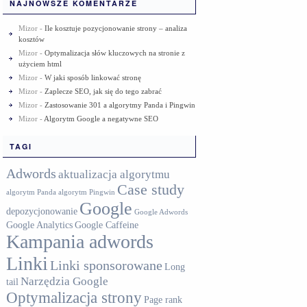
NAJNOWSZE KOMENTARZE
Mizor
-
Ile kosztuje pozycjonowanie strony – analiza
kosztów
Mizor
-
Optymalizacja słów kluczowych na stronie z
użyciem html
Mizor
-
W jaki sposób linkować stronę
Mizor
-
Zaplecze SEO, jak się do tego zabrać
Mizor
-
Zastosowanie 301 a algorytmy Panda i Pingwin
Mizor
-
Algorytm Google a negatywne SEO
TAGI
Adwords
aktualizacja algorytmu
Case study
algorytm Panda
algorytm Pingwin
Google
depozycjonowanie
Google Adwords
Google Analytics
Google Caffeine
Kampania adwords
Linki
Linki sponsorowane
Long
Narzędzia Google
tail
Optymalizacja strony
Page rank