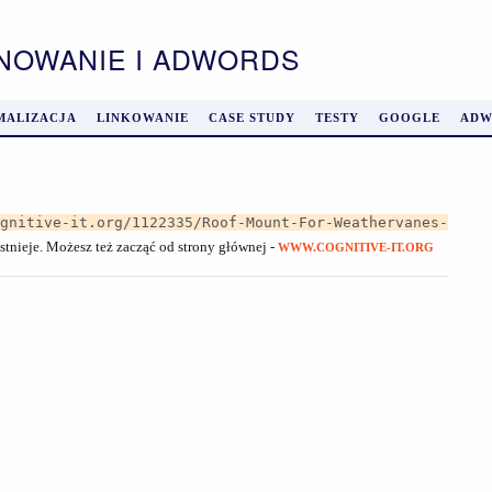
ONOWANIE I ADWORDS
MALIZACJA
LINKOWANIE
CASE STUDY
TESTY
GOOGLE
ADW
ognitive-it.org/1122335/Roof-Mount-For-Weathervanes-
istnieje. Możesz też zacząć od strony głównej -
WWW.COGNITIVE-IT.ORG