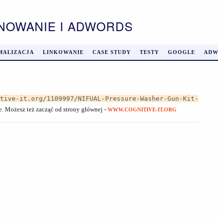
ONOWANIE I ADWORDS
MALIZACJA
LINKOWANIE
CASE STUDY
TESTY
GOOGLE
ADW
itive-it.org/1109997/NIFUAL-Pressure-Washer-Gun-Kit-
je. Możesz też zacząć od strony głównej -
WWW.COGNITIVE-IT.ORG