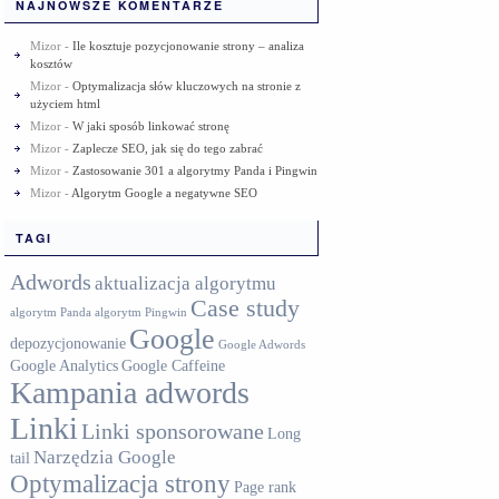
NAJNOWSZE KOMENTARZE
Mizor
-
Ile kosztuje pozycjonowanie strony – analiza
kosztów
Mizor
-
Optymalizacja słów kluczowych na stronie z
użyciem html
Mizor
-
W jaki sposób linkować stronę
Mizor
-
Zaplecze SEO, jak się do tego zabrać
Mizor
-
Zastosowanie 301 a algorytmy Panda i Pingwin
Mizor
-
Algorytm Google a negatywne SEO
TAGI
Adwords
aktualizacja algorytmu
Case study
algorytm Panda
algorytm Pingwin
Google
depozycjonowanie
Google Adwords
Google Analytics
Google Caffeine
Kampania adwords
Linki
Linki sponsorowane
Long
Narzędzia Google
tail
Optymalizacja strony
Page rank