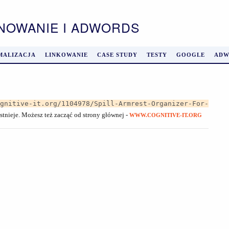
ONOWANIE I ADWORDS
MALIZACJA
LINKOWANIE
CASE STUDY
TESTY
GOOGLE
ADW
ognitive-it.org/1104978/Spill-Armrest-Organizer-For-
istnieje. Możesz też zacząć od strony głównej -
WWW.COGNITIVE-IT.ORG