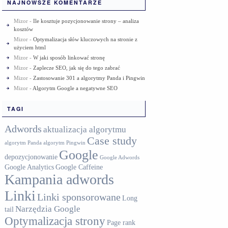
NAJNOWSZE KOMENTARZE
Mizor
-
Ile kosztuje pozycjonowanie strony – analiza
kosztów
Mizor
-
Optymalizacja słów kluczowych na stronie z
użyciem html
Mizor
-
W jaki sposób linkować stronę
Mizor
-
Zaplecze SEO, jak się do tego zabrać
Mizor
-
Zastosowanie 301 a algorytmy Panda i Pingwin
Mizor
-
Algorytm Google a negatywne SEO
TAGI
Adwords
aktualizacja algorytmu
Case study
algorytm Panda
algorytm Pingwin
Google
depozycjonowanie
Google Adwords
Google Analytics
Google Caffeine
Kampania adwords
Linki
Linki sponsorowane
Long
Narzędzia Google
tail
Optymalizacja strony
Page rank