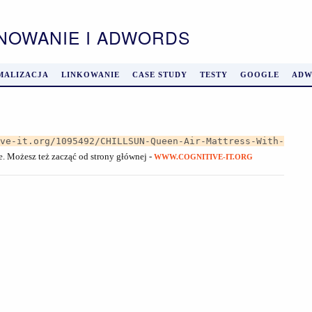
ONOWANIE I ADWORDS
MALIZACJA
LINKOWANIE
CASE STUDY
TESTY
GOOGLE
ADW
ive-it.org/1095492/CHILLSUN-Queen-Air-Mattress-With-
je. Możesz też zacząć od strony głównej -
WWW.COGNITIVE-IT.ORG