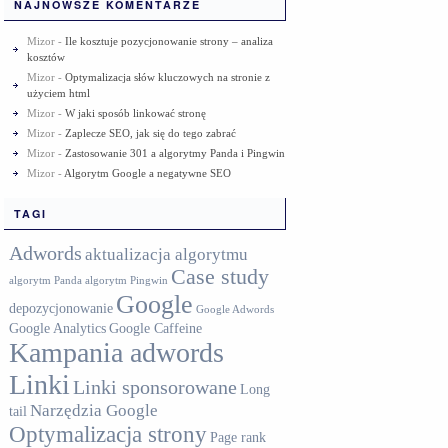
NAJNOWSZE KOMENTARZE
Mizor
-
Ile kosztuje pozycjonowanie strony – analiza
kosztów
Mizor
-
Optymalizacja słów kluczowych na stronie z
użyciem html
Mizor
-
W jaki sposób linkować stronę
Mizor
-
Zaplecze SEO, jak się do tego zabrać
Mizor
-
Zastosowanie 301 a algorytmy Panda i Pingwin
Mizor
-
Algorytm Google a negatywne SEO
TAGI
Adwords
aktualizacja algorytmu
Case study
algorytm Panda
algorytm Pingwin
Google
depozycjonowanie
Google Adwords
Google Analytics
Google Caffeine
Kampania adwords
Linki
Linki sponsorowane
Long
Narzędzia Google
tail
Optymalizacja strony
Page rank