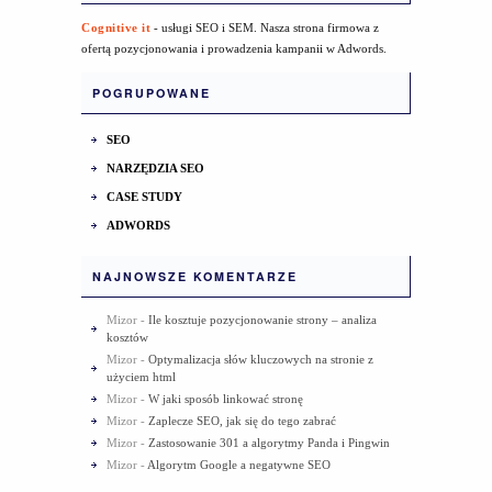
Cognitive it
- usługi SEO i SEM. Nasza strona firmowa z
ofertą pozycjonowania i prowadzenia kampanii w Adwords.
POGRUPOWANE
SEO
NARZĘDZIA SEO
CASE STUDY
ADWORDS
NAJNOWSZE KOMENTARZE
Mizor
-
Ile kosztuje pozycjonowanie strony – analiza
kosztów
Mizor
-
Optymalizacja słów kluczowych na stronie z
użyciem html
Mizor
-
W jaki sposób linkować stronę
Mizor
-
Zaplecze SEO, jak się do tego zabrać
Mizor
-
Zastosowanie 301 a algorytmy Panda i Pingwin
Mizor
-
Algorytm Google a negatywne SEO