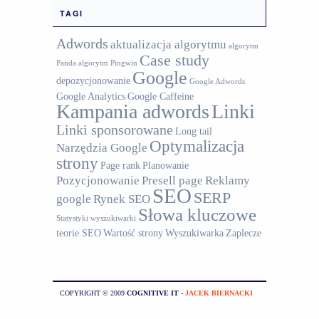
TAGI
Adwords
aktualizacja algorytmu
algorytm
Case study
Panda
algorytm Pingwin
Google
depozycjonowanie
Google Adwords
Google Analytics
Google Caffeine
Kampania adwords
Linki
Linki sponsorowane
Long tail
Optymalizacja
Narzędzia Google
strony
Page rank
Planowanie
Pozycjonowanie
Presell page
Reklamy
SEO
SERP
google
Rynek SEO
Słowa kluczowe
Statystyki wyszukiwarki
teorie SEO
Wartość strony
Wyszukiwarka
Zaplecze
COPYRIGHT © 2009
COGNITIVE IT
-
JACEK BIERNACKI