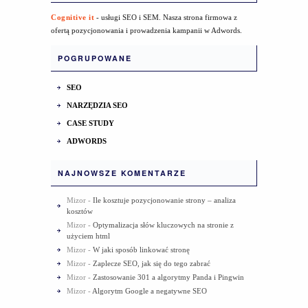
Cognitive it
- usługi SEO i SEM. Nasza strona firmowa z
ofertą pozycjonowania i prowadzenia kampanii w Adwords.
POGRUPOWANE
SEO
NARZĘDZIA SEO
CASE STUDY
ADWORDS
NAJNOWSZE KOMENTARZE
Mizor
-
Ile kosztuje pozycjonowanie strony – analiza
kosztów
Mizor
-
Optymalizacja słów kluczowych na stronie z
użyciem html
Mizor
-
W jaki sposób linkować stronę
Mizor
-
Zaplecze SEO, jak się do tego zabrać
Mizor
-
Zastosowanie 301 a algorytmy Panda i Pingwin
Mizor
-
Algorytm Google a negatywne SEO