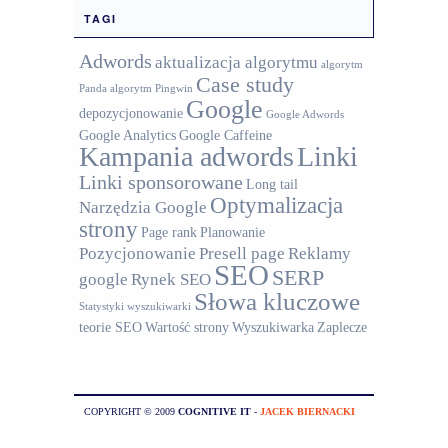
TAGI
Adwords
aktualizacja algorytmu
algorytm
Case study
Panda
algorytm Pingwin
Google
depozycjonowanie
Google Adwords
Google Analytics
Google Caffeine
Kampania adwords
Linki
Linki sponsorowane
Long tail
Optymalizacja
Narzędzia Google
strony
Page rank
Planowanie
Pozycjonowanie
Presell page
Reklamy
SEO
SERP
google
Rynek SEO
Słowa kluczowe
Statystyki wyszukiwarki
teorie SEO
Wartość strony
Wyszukiwarka
Zaplecze
COPYRIGHT © 2009
COGNITIVE IT
-
JACEK BIERNACKI