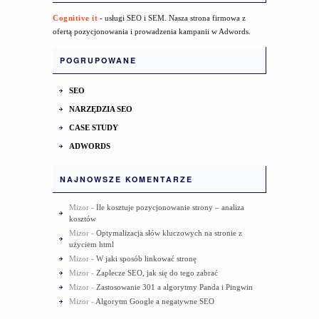
Cognitive it
- usługi SEO i SEM. Nasza strona firmowa z
ofertą pozycjonowania i prowadzenia kampanii w Adwords.
POGRUPOWANE
SEO
NARZĘDZIA SEO
CASE STUDY
ADWORDS
NAJNOWSZE KOMENTARZE
Mizor
-
Ile kosztuje pozycjonowanie strony – analiza
kosztów
Mizor
-
Optymalizacja słów kluczowych na stronie z
użyciem html
Mizor
-
W jaki sposób linkować stronę
Mizor
-
Zaplecze SEO, jak się do tego zabrać
Mizor
-
Zastosowanie 301 a algorytmy Panda i Pingwin
Mizor
-
Algorytm Google a negatywne SEO