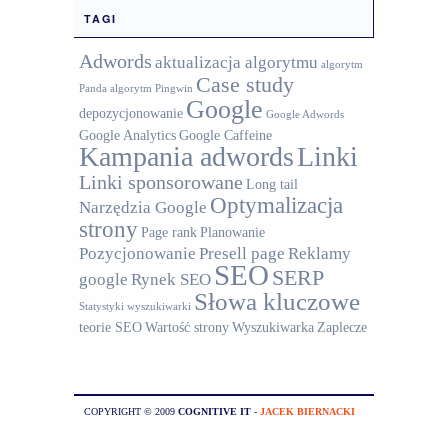
TAGI
Adwords
aktualizacja algorytmu
algorytm
Case study
Panda
algorytm Pingwin
Google
depozycjonowanie
Google Adwords
Google Analytics
Google Caffeine
Kampania adwords
Linki
Linki sponsorowane
Long tail
Optymalizacja
Narzędzia Google
strony
Page rank
Planowanie
Pozycjonowanie
Presell page
Reklamy
SEO
SERP
google
Rynek SEO
Słowa kluczowe
Statystyki wyszukiwarki
teorie SEO
Wartość strony
Wyszukiwarka
Zaplecze
COPYRIGHT © 2009
COGNITIVE IT
-
JACEK BIERNACKI