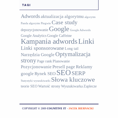
TAGI
Adwords
aktualizacja algorytmu
algorytm
Case study
Panda
algorytm Pingwin
Google
depozycjonowanie
Google Adwords
Google Analytics
Google Caffeine
Kampania adwords
Linki
Linki sponsorowane
Long tail
Optymalizacja
Narzędzia Google
strony
Page rank
Planowanie
Pozycjonowanie
Presell page
Reklamy
SEO
SERP
google
Rynek SEO
Słowa kluczowe
Statystyki wyszukiwarki
teorie SEO
Wartość strony
Wyszukiwarka
Zaplecze
COPYRIGHT © 2009
COGNITIVE IT
-
JACEK BIERNACKI