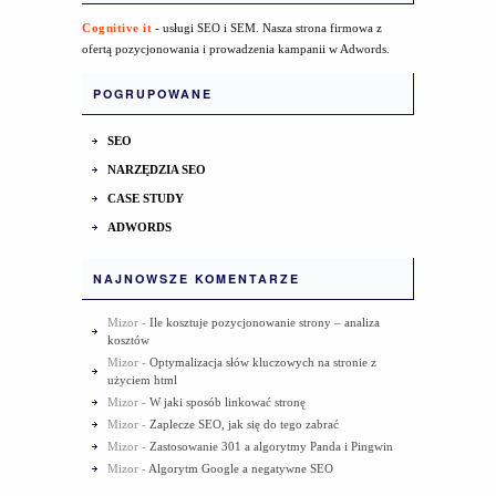
Cognitive it
- usługi SEO i SEM. Nasza strona firmowa z
ofertą pozycjonowania i prowadzenia kampanii w Adwords.
POGRUPOWANE
SEO
NARZĘDZIA SEO
CASE STUDY
ADWORDS
NAJNOWSZE KOMENTARZE
Mizor
-
Ile kosztuje pozycjonowanie strony – analiza
kosztów
Mizor
-
Optymalizacja słów kluczowych na stronie z
użyciem html
Mizor
-
W jaki sposób linkować stronę
Mizor
-
Zaplecze SEO, jak się do tego zabrać
Mizor
-
Zastosowanie 301 a algorytmy Panda i Pingwin
Mizor
-
Algorytm Google a negatywne SEO