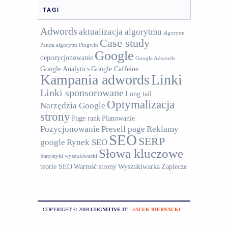
TAGI
Adwords
aktualizacja algorytmu
algorytm
Case study
Panda
algorytm Pingwin
Google
depozycjonowanie
Google Adwords
Google Analytics
Google Caffeine
Kampania adwords
Linki
Linki sponsorowane
Long tail
Optymalizacja
Narzędzia Google
strony
Page rank
Planowanie
Pozycjonowanie
Presell page
Reklamy
SEO
SERP
google
Rynek SEO
Słowa kluczowe
Statystyki wyszukiwarki
teorie SEO
Wartość strony
Wyszukiwarka
Zaplecze
COPYRIGHT © 2009
COGNITIVE IT
-
JACEK BIERNACKI