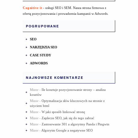
Cognitive it
- usługi SEO i SEM. Nasza strona firmowa z
ofertą pozycjonowania i prowadzenia kampanii w Adwords.
POGRUPOWANE
SEO
NARZĘDZIA SEO
CASE STUDY
ADWORDS
NAJNOWSZE KOMENTARZE
Mizor
-
Ile kosztuje pozycjonowanie strony – analiza
kosztów
Mizor
-
Optymalizacja słów kluczowych na stronie z
użyciem html
Mizor
-
W jaki sposób linkować stronę
Mizor
-
Zaplecze SEO, jak się do tego zabrać
Mizor
-
Zastosowanie 301 a algorytmy Panda i Pingwin
Mizor
-
Algorytm Google a negatywne SEO