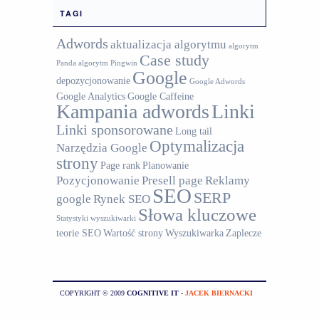
TAGI
Adwords
aktualizacja algorytmu
algorytm
Case study
Panda
algorytm Pingwin
Google
depozycjonowanie
Google Adwords
Google Analytics
Google Caffeine
Kampania adwords
Linki
Linki sponsorowane
Long tail
Optymalizacja
Narzędzia Google
strony
Page rank
Planowanie
Pozycjonowanie
Presell page
Reklamy
SEO
SERP
google
Rynek SEO
Słowa kluczowe
Statystyki wyszukiwarki
teorie SEO
Wartość strony
Wyszukiwarka
Zaplecze
COPYRIGHT © 2009
COGNITIVE IT
-
JACEK BIERNACKI