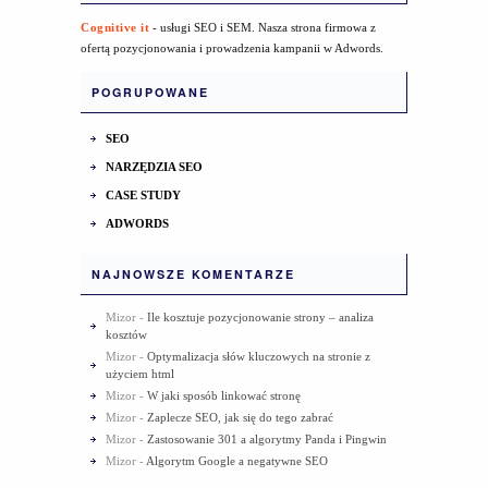
Cognitive it
- usługi SEO i SEM. Nasza strona firmowa z
ofertą pozycjonowania i prowadzenia kampanii w Adwords.
POGRUPOWANE
SEO
NARZĘDZIA SEO
CASE STUDY
ADWORDS
NAJNOWSZE KOMENTARZE
Mizor
-
Ile kosztuje pozycjonowanie strony – analiza
kosztów
Mizor
-
Optymalizacja słów kluczowych na stronie z
użyciem html
Mizor
-
W jaki sposób linkować stronę
Mizor
-
Zaplecze SEO, jak się do tego zabrać
Mizor
-
Zastosowanie 301 a algorytmy Panda i Pingwin
Mizor
-
Algorytm Google a negatywne SEO