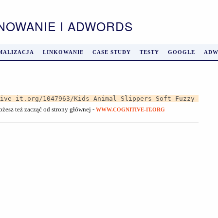
ONOWANIE I ADWORDS
MALIZACJA
LINKOWANIE
CASE STUDY
TESTY
GOOGLE
ADW
tive-it.org/1047963/Kids-Animal-Slippers-Soft-Fuzzy-
ożesz też zacząć od strony głównej -
WWW.COGNITIVE-IT.ORG