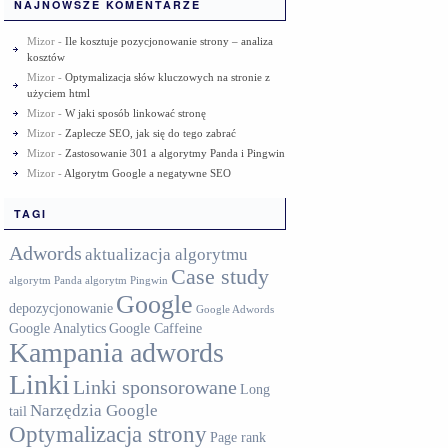
NAJNOWSZE KOMENTARZE
Mizor
-
Ile kosztuje pozycjonowanie strony – analiza
kosztów
Mizor
-
Optymalizacja słów kluczowych na stronie z
użyciem html
Mizor
-
W jaki sposób linkować stronę
Mizor
-
Zaplecze SEO, jak się do tego zabrać
Mizor
-
Zastosowanie 301 a algorytmy Panda i Pingwin
Mizor
-
Algorytm Google a negatywne SEO
TAGI
Adwords
aktualizacja algorytmu
Case study
algorytm Panda
algorytm Pingwin
Google
depozycjonowanie
Google Adwords
Google Analytics
Google Caffeine
Kampania adwords
Linki
Linki sponsorowane
Long
Narzędzia Google
tail
Optymalizacja strony
Page rank