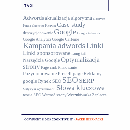
TAGI
Adwords
aktualizacja algorytmu
algorytm
Case study
Panda
algorytm Pingwin
Google
depozycjonowanie
Google Adwords
Google Analytics
Google Caffeine
Kampania adwords
Linki
Linki sponsorowane
Long tail
Optymalizacja
Narzędzia Google
strony
Page rank
Planowanie
Pozycjonowanie
Presell page
Reklamy
SEO
SERP
google
Rynek SEO
Słowa kluczowe
Statystyki wyszukiwarki
teorie SEO
Wartość strony
Wyszukiwarka
Zaplecze
COPYRIGHT © 2009
COGNITIVE IT
-
JACEK BIERNACKI