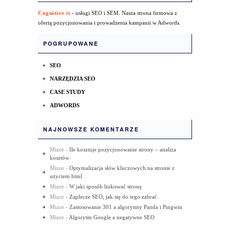
Cognitive it
- usługi SEO i SEM. Nasza strona firmowa z
ofertą pozycjonowania i prowadzenia kampanii w Adwords.
POGRUPOWANE
SEO
NARZĘDZIA SEO
CASE STUDY
ADWORDS
NAJNOWSZE KOMENTARZE
Mizor
-
Ile kosztuje pozycjonowanie strony – analiza
kosztów
Mizor
-
Optymalizacja słów kluczowych na stronie z
użyciem html
Mizor
-
W jaki sposób linkować stronę
Mizor
-
Zaplecze SEO, jak się do tego zabrać
Mizor
-
Zastosowanie 301 a algorytmy Panda i Pingwin
Mizor
-
Algorytm Google a negatywne SEO