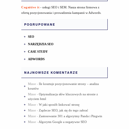
Cognitive it
- usługi SEO i SEM. Nasza strona firmowa z
ofertą pozycjonowania i prowadzenia kampanii w Adwords.
POGRUPOWANE
SEO
NARZĘDZIA SEO
CASE STUDY
ADWORDS
NAJNOWSZE KOMENTARZE
Mizor
-
Ile kosztuje pozycjonowanie strony – analiza
kosztów
Mizor
-
Optymalizacja słów kluczowych na stronie z
użyciem html
Mizor
-
W jaki sposób linkować stronę
Mizor
-
Zaplecze SEO, jak się do tego zabrać
Mizor
-
Zastosowanie 301 a algorytmy Panda i Pingwin
Mizor
-
Algorytm Google a negatywne SEO