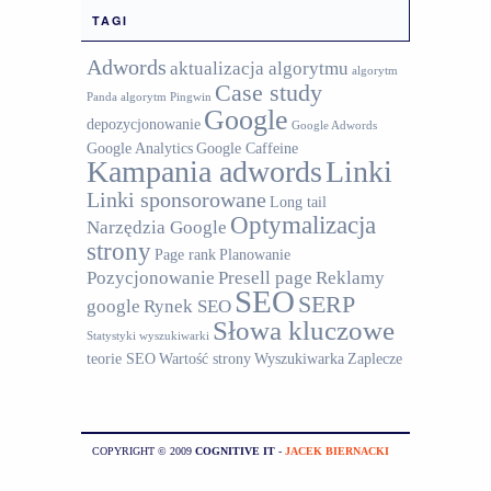
TAGI
Adwords
aktualizacja algorytmu
algorytm
Case study
Panda
algorytm Pingwin
Google
depozycjonowanie
Google Adwords
Google Analytics
Google Caffeine
Kampania adwords
Linki
Linki sponsorowane
Long tail
Optymalizacja
Narzędzia Google
strony
Page rank
Planowanie
Pozycjonowanie
Presell page
Reklamy
SEO
SERP
google
Rynek SEO
Słowa kluczowe
Statystyki wyszukiwarki
teorie SEO
Wartość strony
Wyszukiwarka
Zaplecze
COPYRIGHT © 2009
COGNITIVE IT
-
JACEK BIERNACKI