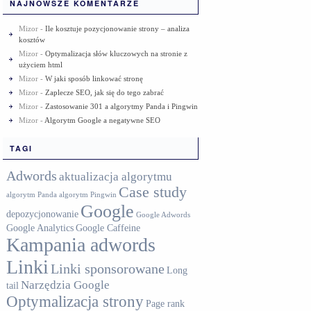
NAJNOWSZE KOMENTARZE
Mizor
-
Ile kosztuje pozycjonowanie strony – analiza
kosztów
Mizor
-
Optymalizacja słów kluczowych na stronie z
użyciem html
Mizor
-
W jaki sposób linkować stronę
Mizor
-
Zaplecze SEO, jak się do tego zabrać
Mizor
-
Zastosowanie 301 a algorytmy Panda i Pingwin
Mizor
-
Algorytm Google a negatywne SEO
TAGI
Adwords
aktualizacja algorytmu
Case study
algorytm Panda
algorytm Pingwin
Google
depozycjonowanie
Google Adwords
Google Analytics
Google Caffeine
Kampania adwords
Linki
Linki sponsorowane
Long
Narzędzia Google
tail
Optymalizacja strony
Page rank