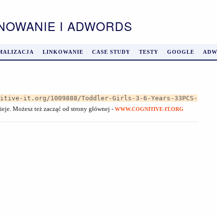
ONOWANIE I ADWORDS
MALIZACJA
LINKOWANIE
CASE STUDY
TESTY
GOOGLE
ADW
nitive-it.org/1009888/Toddler-Girls-3-6-Years-33PCS-
nieje. Możesz też zacząć od strony głównej -
WWW.COGNITIVE-IT.ORG